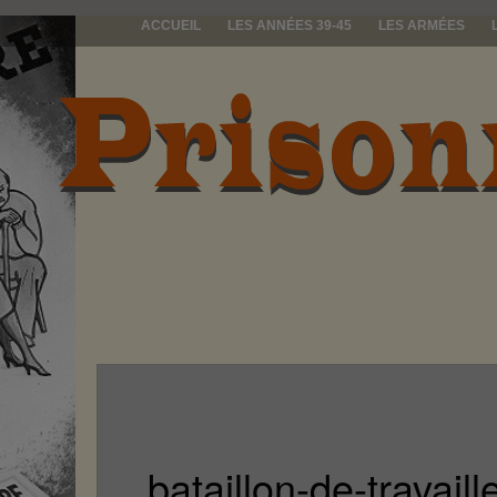
ACCUEIL
LES ANNÉES 39-45
LES ARMÉES
prisonniers d
bataillon-de-travaill