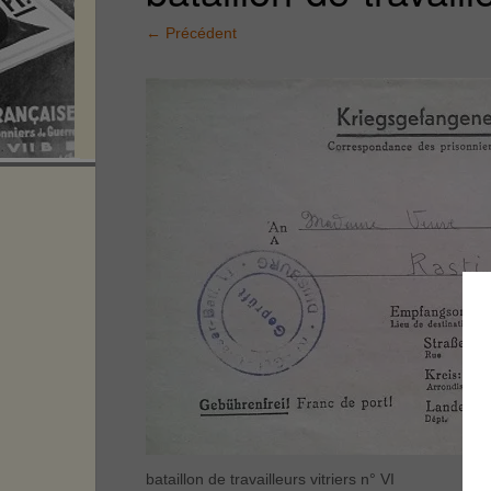
←
Précédent
bataillon de travailleurs vitriers n° VI