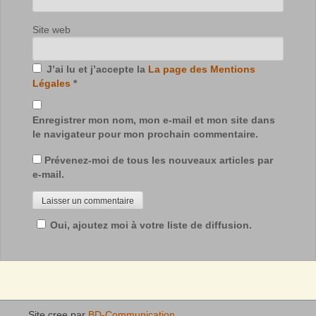
Site web
J’ai lu et j’accepte la
La page des Mentions
Légales
*
Enregistrer mon nom, mon e-mail et mon site dans
le navigateur pour mon prochain commentaire.
Prévenez-moi de tous les nouveaux articles par
e-mail.
Oui, ajoutez moi à votre liste de diffusion.
Site cree par
BD-Communication
.