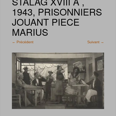
STALAG XVIII A ,
1943, PRISONNIERS
JOUANT PIECE
MARIUS
←
Précédent
Suivant
→