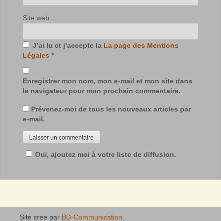
Site web
J’ai lu et j’accepte la
La page des Mentions
Légales
*
Enregistrer mon nom, mon e-mail et mon site dans
le navigateur pour mon prochain commentaire.
Prévenez-moi de tous les nouveaux articles par
e-mail.
Oui, ajoutez moi à votre liste de diffusion.
Site cree par
BD-Communication
.