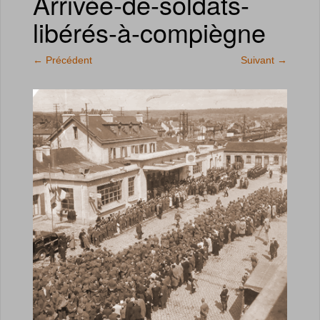
Arrivée-de-soldats-
libérés-à-compiègne
←
Précédent
Suivant
→