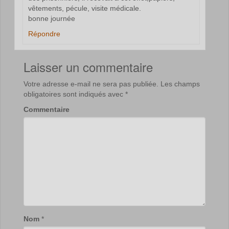
vêtements, pécule, visite médicale.
bonne journée
Répondre
Laisser un commentaire
Votre adresse e-mail ne sera pas publiée.
Les champs
obligatoires sont indiqués avec
*
Commentaire
Nom
*