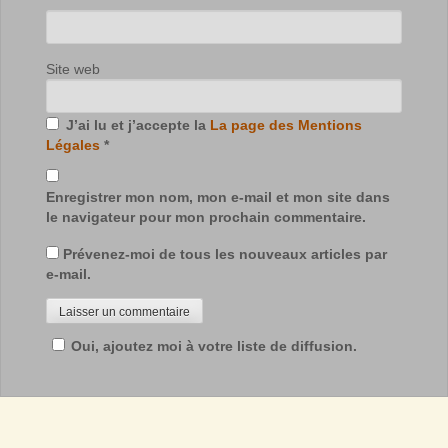
Site web
J’ai lu et j’accepte la
La page des Mentions
Légales
*
Enregistrer mon nom, mon e-mail et mon site dans
le navigateur pour mon prochain commentaire.
Prévenez-moi de tous les nouveaux articles par
e-mail.
Oui, ajoutez moi à votre liste de diffusion.