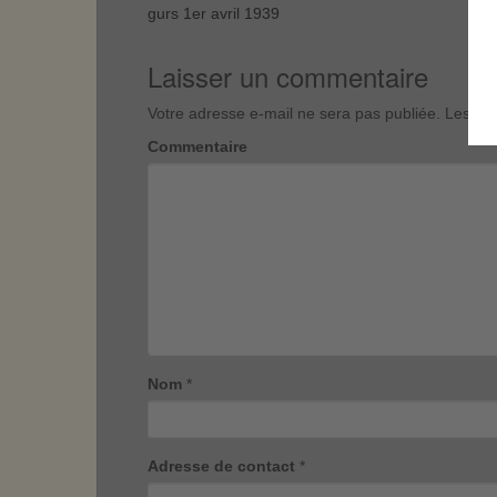
gurs 1er avril 1939
Laisser un commentaire
Votre adresse e-mail ne sera pas publiée.
Les cha
Commentaire
Nom
*
Adresse de contact
*