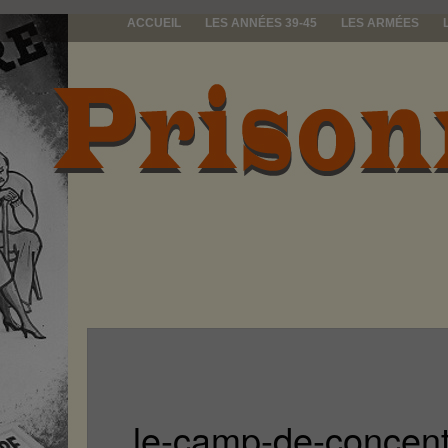
ACCUEIL
LES ANNÉES 39-45
LES ARMÉES
prisonniers d
le-camp-de-concent