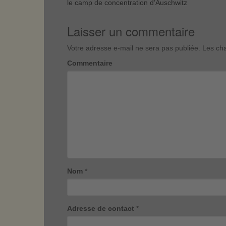
le camp de concentration d’Auschwitz
Laisser un commentaire
Votre adresse e-mail ne sera pas publiée.
Les cha
Commentaire
Nom
*
Adresse de contact
*