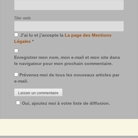
Site web
J’ai lu et j’accepte la
La page des Mentions
Légales
*
Enregistrer mon nom, mon e-mail et mon site dans
le navigateur pour mon prochain commentaire.
Prévenez-moi de tous les nouveaux articles par
e-mail.
Oui, ajoutez moi à votre liste de diffusion.