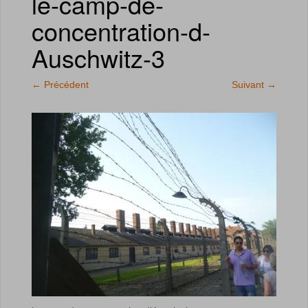
le-camp-de-
concentration-d-
Auschwitz-3
←
Précédent
Suivant
→