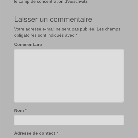
le camp de concentration d’Auschwitz
Laisser un commentaire
Votre adresse e-mail ne sera pas publiée.
Les champs
obligatoires sont indiqués avec
*
Commentaire
Nom
*
Adresse de contact
*