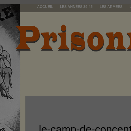
ACCUEIL
LES ANNÉES 39-45
LES ARMÉES
prisonniers d
le-camp-de-concent