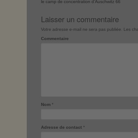
le camp de concentration d’Auschwitz 66
Laisser un commentaire
Votre adresse e-mail ne sera pas publiée.
Les cha
Commentaire
Nom
*
Adresse de contact
*