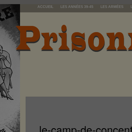
ACCUEIL
LES ANNÉES 39-45
LES ARMÉES
prisonniers d
le-camp-de-concent