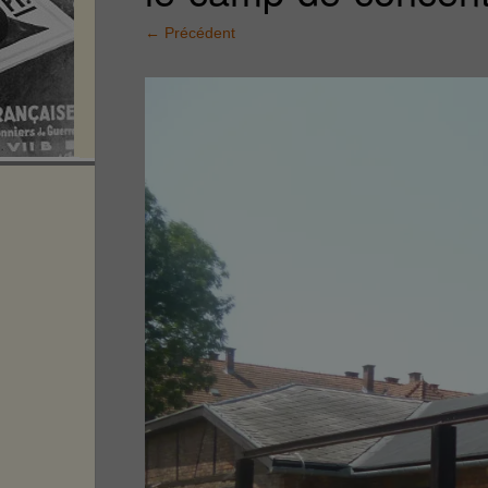
←
Précédent