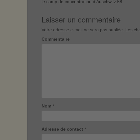
le camp de concentration d’Auschwitz 58
Laisser un commentaire
Votre adresse e-mail ne sera pas publiée.
Les cha
Commentaire
Nom
*
Adresse de contact
*