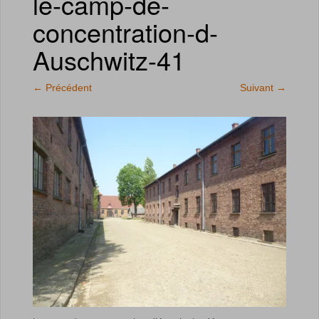
le-camp-de-
concentration-d-
Auschwitz-41
←
Précédent
Suivant
→