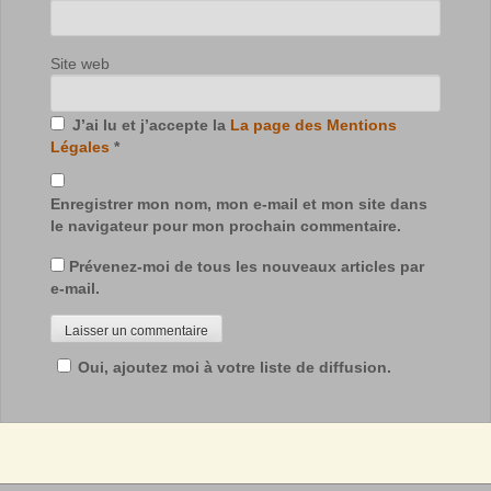
Site web
J’ai lu et j’accepte la
La page des Mentions
Légales
*
Enregistrer mon nom, mon e-mail et mon site dans
le navigateur pour mon prochain commentaire.
Prévenez-moi de tous les nouveaux articles par
e-mail.
Oui, ajoutez moi à votre liste de diffusion.