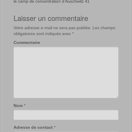
le camp de concentration d’Auschwitz 41
Laisser un commentaire
Votre adresse e-mail ne sera pas publiée.
Les champs
obligatoires sont indiqués avec
*
Commentaire
Nom
*
Adresse de contact
*