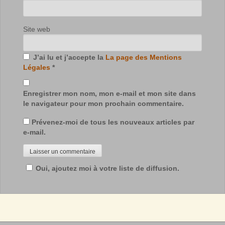
Site web
J’ai lu et j’accepte la
La page des Mentions
Légales
*
Enregistrer mon nom, mon e-mail et mon site dans
le navigateur pour mon prochain commentaire.
Prévenez-moi de tous les nouveaux articles par
e-mail.
Oui, ajoutez moi à votre liste de diffusion.