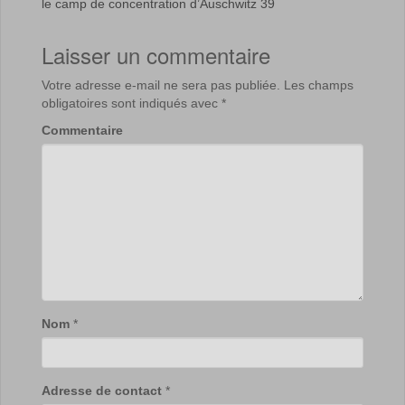
le camp de concentration d’Auschwitz 39
Laisser un commentaire
Votre adresse e-mail ne sera pas publiée.
Les champs
obligatoires sont indiqués avec
*
Commentaire
Nom
*
Adresse de contact
*