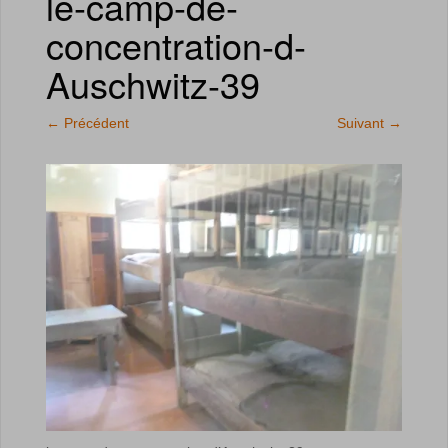
le-camp-de-
concentration-d-
Auschwitz-39
←
Précédent
Suivant
→