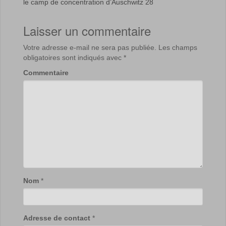
le camp de concentration d’Auschwitz 28
Laisser un commentaire
Votre adresse e-mail ne sera pas publiée.
Les champs
obligatoires sont indiqués avec
*
Commentaire
Nom
*
Adresse de contact
*