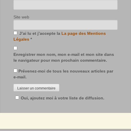
Site web
J’ai lu et j’accepte la
La page des Mentions
Légales
*
Enregistrer mon nom, mon e-mail et mon site dans
le navigateur pour mon prochain commentaire.
Prévenez-moi de tous les nouveaux articles par
e-mail.
Oui, ajoutez moi à votre liste de diffusion.