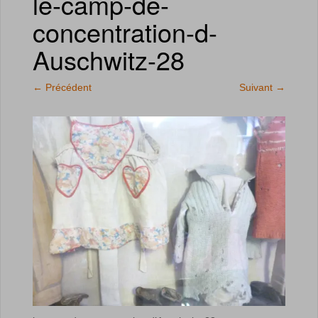
le-camp-de-
concentration-d-
Auschwitz-28
←
Précédent
Suivant
→