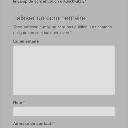
le camp de concentration d’Auschwitz 24
Laisser un commentaire
Votre adresse e-mail ne sera pas publiée.
Les champs
obligatoires sont indiqués avec
*
Commentaire
Nom
*
Adresse de contact
*