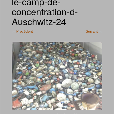
le-camp-de-
concentration-d-
Auschwitz-24
←
Précédent
Suivant
→