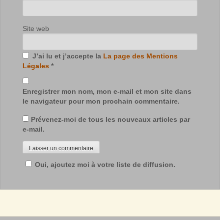
Site web
J’ai lu et j’accepte la
La page des Mentions
Légales
*
Enregistrer mon nom, mon e-mail et mon site dans
le navigateur pour mon prochain commentaire.
Prévenez-moi de tous les nouveaux articles par
e-mail.
Oui, ajoutez moi à votre liste de diffusion.