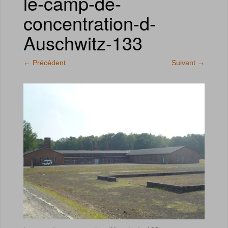
le-camp-de-
concentration-d-
Auschwitz-133
←
Précédent
Suivant
→