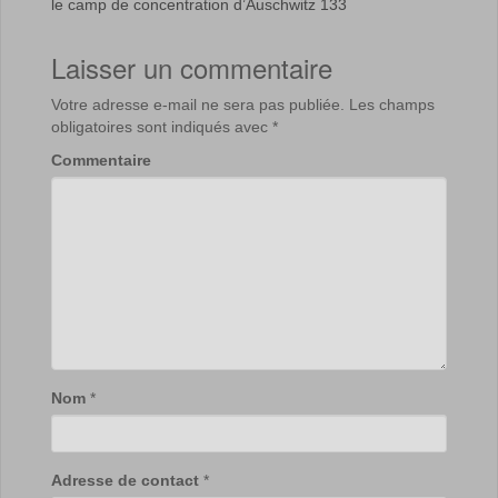
le camp de concentration d’Auschwitz 133
Laisser un commentaire
Votre adresse e-mail ne sera pas publiée.
Les champs
obligatoires sont indiqués avec
*
Commentaire
Nom
*
Adresse de contact
*