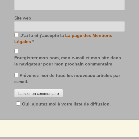
Site web
J’ai lu et j’accepte la
La page des Mentions
Légales
*
Enregistrer mon nom, mon e-mail et mon site dans
le navigateur pour mon prochain commentaire.
Prévenez-moi de tous les nouveaux articles par
e-mail.
Oui, ajoutez moi à votre liste de diffusion.