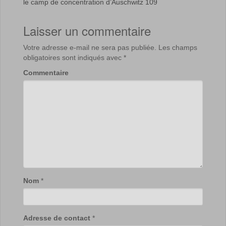
le camp de concentration d’Auschwitz 109
Laisser un commentaire
Votre adresse e-mail ne sera pas publiée.
Les champs
obligatoires sont indiqués avec
*
Commentaire
Nom
*
Adresse de contact
*