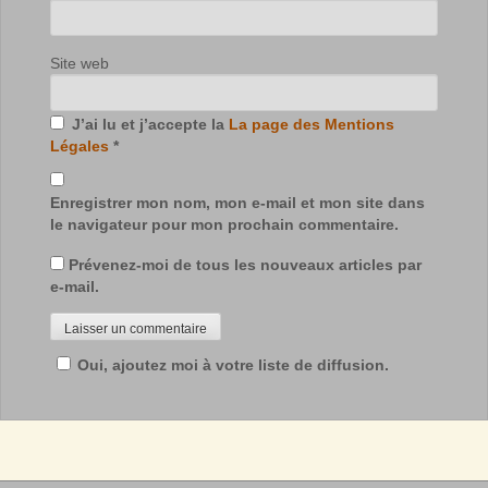
Site web
J’ai lu et j’accepte la
La page des Mentions
Légales
*
Enregistrer mon nom, mon e-mail et mon site dans
le navigateur pour mon prochain commentaire.
Prévenez-moi de tous les nouveaux articles par
e-mail.
Oui, ajoutez moi à votre liste de diffusion.