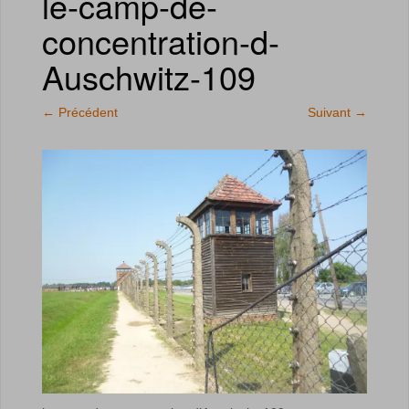
le-camp-de-
concentration-d-
Auschwitz-109
←
Précédent
Suivant
→