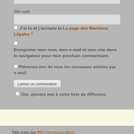
Site web
J’ai lu et j’accepte la
La page des Mentions
Légales
*
Enregistrer mon nom, mon e-mail et mon site dans
le navigateur pour mon prochain commentaire.
Prévenez-moi de tous les nouveaux articles par
e-mail.
Oui, ajoutez moi à votre liste de diffusion.
Site cree par
BD-Communication
.