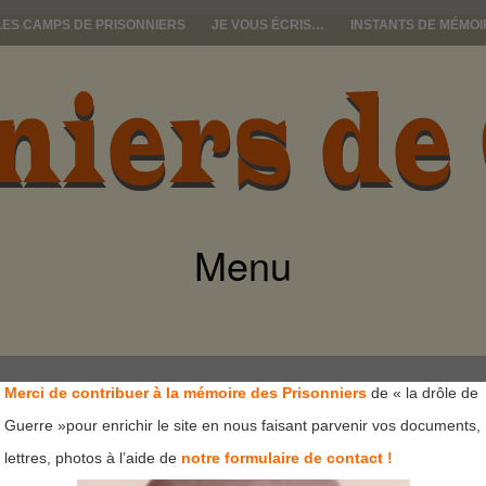
LES CAMPS DE PRISONNIERS
JE VOUS ÉCRIS…
INSTANTS DE MÉMOI
e guerre
Menu
ALLER
AU
CONTENU
Merci de contribuer à la mémoire des Prisonniers
de « la drôle de
Guerre »pour enrichir le site en nous faisant parvenir vos documents,
sse
lettres, photos à l’aide de
notre formulaire de contact !