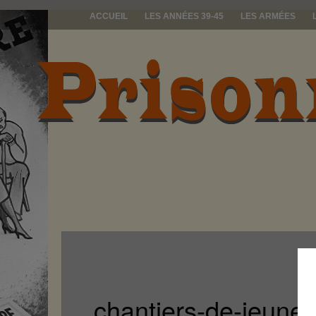
ACCUEIL
LES ANNÉES 39-45
LES ARMÉES
prisonniers d
chantiers-de-jeune