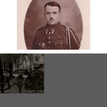
Suivant
→