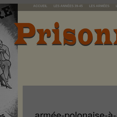
ACCUEIL
LES ANNÉES 39-45
LES ARMÉES
prisonniers d
armée-polonaise-à-a