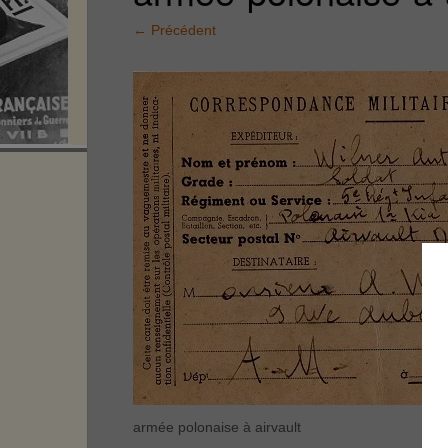
←
Précédent
armée polonaise à airvault