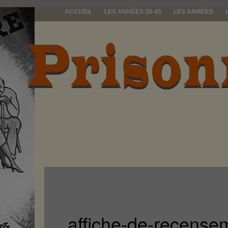
ACCUEIL
LES ANNÉES 39-45
LES ARMÉES
prisonniers d
affiche-de-recense