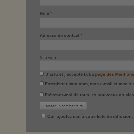
Nom
*
Adresse de contact
*
Site web
J’ai lu et j’accepte la
La page des Mentions
Enregistrer mon nom, mon e-mail et mon si
Prévenez-moi de tous les nouveaux articles 
Oui, ajoutez moi à votre liste de diffusion.