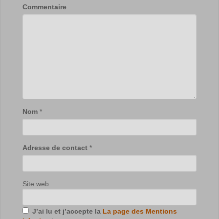
Commentaire
Nom
*
Adresse de contact
*
Site web
J’ai lu et j’accepte la
La page des Mentions