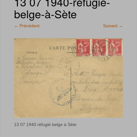
13 07 1940-réfugié-
belge-à-Sète
←
Précédent
Suivant
→
13 07 1940 réfugié belge à Sète