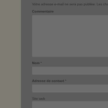
Votre adresse e-mail ne sera pas publiée.
Les cha
Commentaire
Nom
*
Adresse de contact
*
Site web