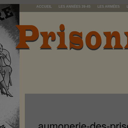
ACCUEIL
LES ANNÉES 39-45
LES ARMÉES
prisonniers d
aumonerie-des-pris