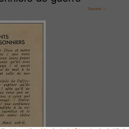
Suivant
→