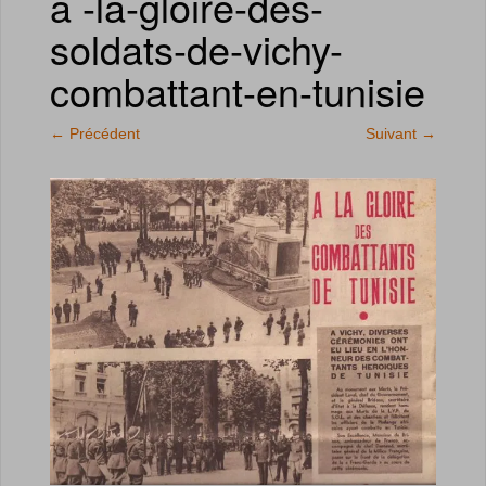
a -la-gloire-des-
soldats-de-vichy-
combattant-en-tunisie
←
Précédent
Suivant
→