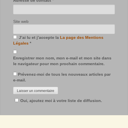
Adresse de contact
*
Site web
J’ai lu et j’accepte la
La page des Mentions
Légales
*
Enregistrer mon nom, mon e-mail et mon site dans
le navigateur pour mon prochain commentaire.
Prévenez-moi de tous les nouveaux articles par
e-mail.
Oui, ajoutez moi à votre liste de diffusion.