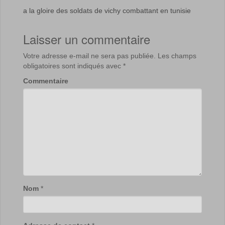
a la gloire des soldats de vichy combattant en tunisie
Laisser un commentaire
Votre adresse e-mail ne sera pas publiée.
Les champs
obligatoires sont indiqués avec
*
Commentaire
Nom
*