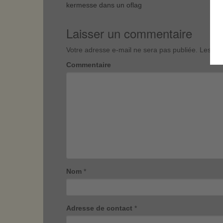
kermesse dans un oflag
Laisser un commentaire
Votre adresse e-mail ne sera pas publiée.
Les cha
Commentaire
Nom
*
Adresse de contact
*