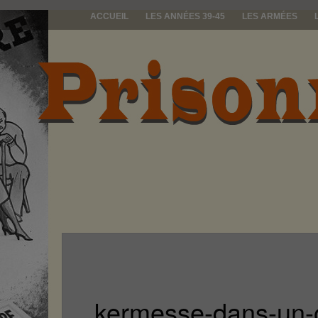
ACCUEIL
LES ANNÉES 39-45
LES ARMÉES
prisonniers d
kermesse-dans-un-