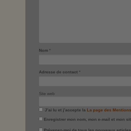
Nom
*
Adresse de contact
*
Site web
J’ai lu et j’accepte la
La page des Mentions
Enregistrer mon nom, mon e-mail et mon si
Prévenez-moi de tous les nouveaux articles 