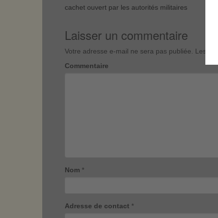
cachet ouvert par les autorités militaires
Laisser un commentaire
Votre adresse e-mail ne sera pas publiée.
Les cha
Commentaire
Nom
*
Adresse de contact
*