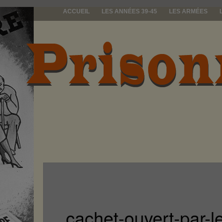
ACCUEIL
LES ANNÉES 39-45
LES ARMÉES
prisonniers d
cachet-ouvert-par-le