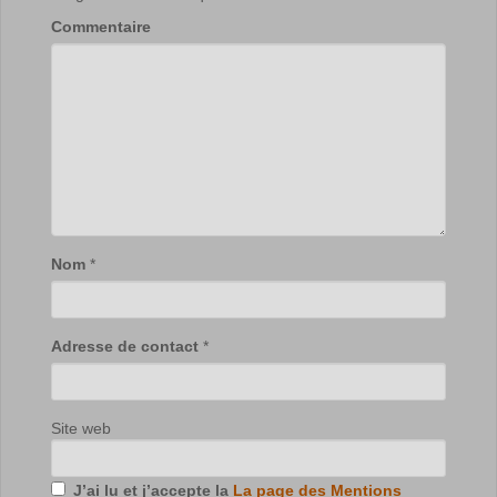
Commentaire
Nom
*
Adresse de contact
*
Site web
J’ai lu et j’accepte la
La page des Mentions