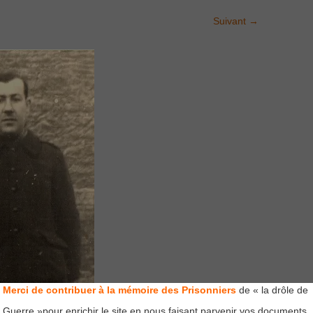
Suivant
→
Merci de contribuer à la mémoire des Prisonniers
de « la drôle de
Guerre »pour enrichir le site en nous faisant parvenir vos documents,