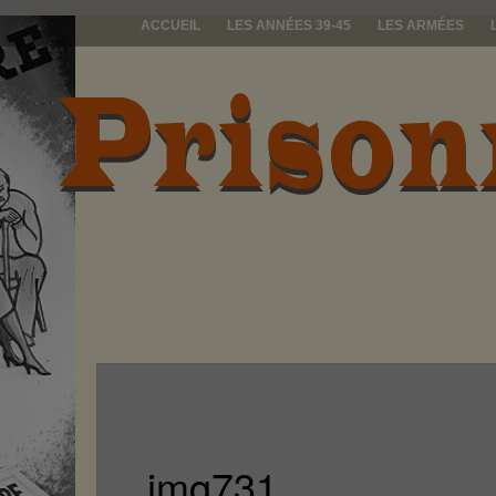
ACCUEIL
LES ANNÉES 39-45
LES ARMÉES
prisonniers d
img731