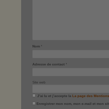
Nom
*
Adresse de contact
*
Site web
J’ai lu et j’accepte la
La page des Mentions
Enregistrer mon nom, mon e-mail et mon si