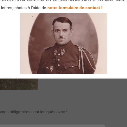
lettres, photos à l’aide de
notre formulaire de contact !
mps obligatoires sont indiqués avec
*