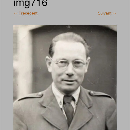
img716
←
Précédent
Suivant
→