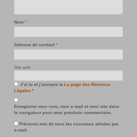
Nom
*
Adresse de contact
*
Site web
J’ai lu et j’accepte la
La page des Mentions
Légales
*
Enregistrer mon nom, mon e-mail et mon site dans
le navigateur pour mon prochain commentaire.
Prévenez-moi de tous les nouveaux articles par
e-mail.