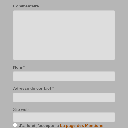
Commentaire
Nom
*
Adresse de contact
*
Site web
J’ai lu et j’accepte la
La page des Mentions