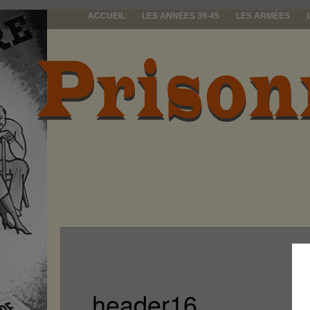
ACCUEIL
LES ANNÉES 39-45
LES ARMÉES
prisonniers d
header16