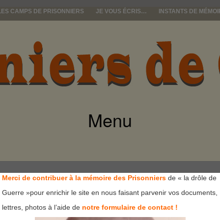
LES CAMPS DE PRISONNIERS
JE VOUS ÉCRIS…
INSTANTS DE MÉMOI
e guerre
Menu
ALLER
AU
CONTENU
Merci de contribuer à la mémoire des Prisonniers
de « la drôle de
Guerre »pour enrichir le site en nous faisant parvenir vos documents,
lettres, photos à l’aide de
notre formulaire de contact !