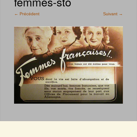
femmes-sto
←
Précédent
Suivant
→