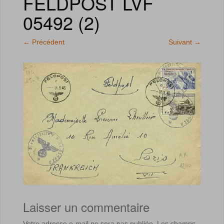
FELDPOST LVF
05492 (2)
←
Précédent
Suivant
→
Laisser un commentaire
Votre adresse e-mail ne sera pas publiée.
Les champs