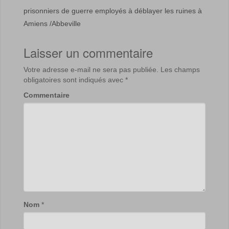
prisonniers de guerre employés à déblayer les ruines à
Amiens /Abbeville
Laisser un commentaire
Votre adresse e-mail ne sera pas publiée.
Les champs
obligatoires sont indiqués avec
*
Commentaire
Nom
*