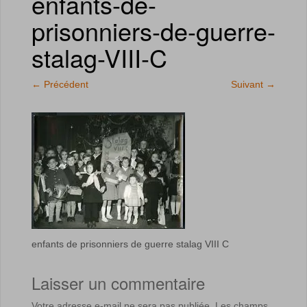
enfants-de-
prisonniers-de-guerre-
stalag-VIII-C
←
Précédent
Suivant
→
enfants de prisonniers de guerre stalag VIII C
Laisser un commentaire
Votre adresse e-mail ne sera pas publiée.
Les champs