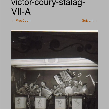
victor-coury-stalag-
VII-A
←
Précédent
Suivant
→