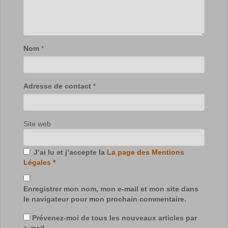
Nom
*
Adresse de contact
*
Site web
J’ai lu et j’accepte la
La page des Mentions
Légales
*
Enregistrer mon nom, mon e-mail et mon site dans
le navigateur pour mon prochain commentaire.
Prévenez-moi de tous les nouveaux articles par