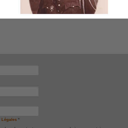
 Légales
*