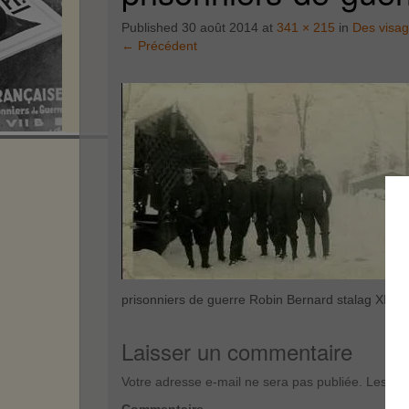
Published
30 août 2014
at
341 × 215
in
Des visa
←
Précédent
prisonniers de guerre Robin Bernard stalag XIII B
Laisser un commentaire
Votre adresse e-mail ne sera pas publiée.
Les cha
Commentaire