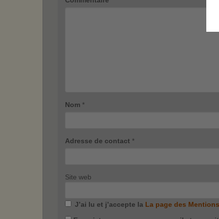
Nom
*
Adresse de contact
*
Site web
J’ai lu et j’accepte la
La page des Mentions