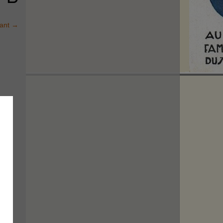
vant
→