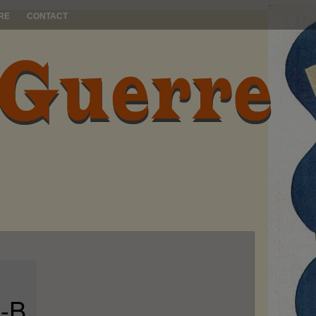
RE
CONTACT
I-B