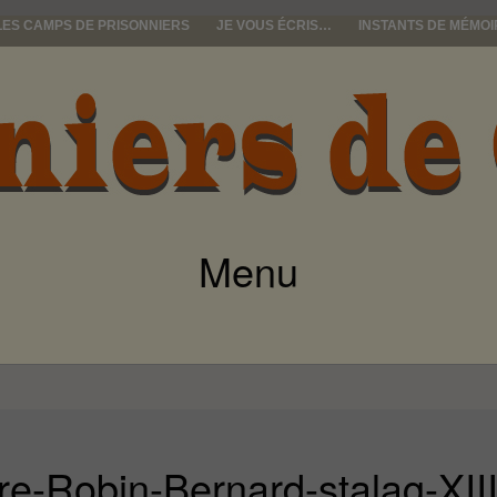
LES CAMPS DE PRISONNIERS
JE VOUS ÉCRIS…
INSTANTS DE MÉMOI
e guerre
Menu
ALLER
AU
CONTENU
re-Robin-Bernard-stalag-XII