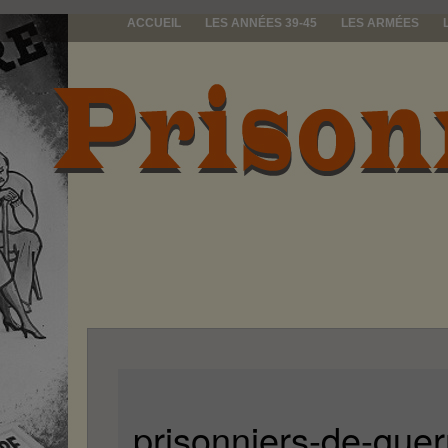
ACCUEIL
LES ANNÉES 39-45
LES ARMÉES
prisonniers d
prisonniers-de-guer