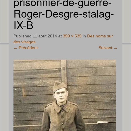
prisonnier-de-guerre-
Roger-Desgre-stalag-
IX-B
Published
11 août 2014
at
350 × 535
in
Des noms sur
des visages
←
Précédent
Suivant
→