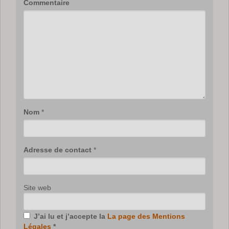
Commentaire
Nom
*
Adresse de contact
*
Site web
J’ai lu et j’accepte la
La page des Mentions
Légales
*