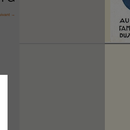
uivant
→