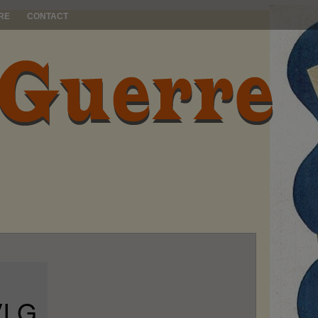
RE
CONTACT
VI G