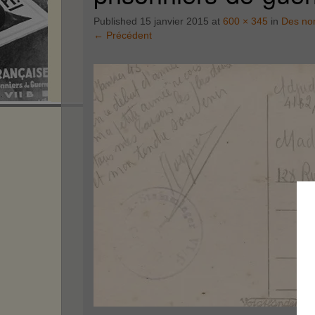
Published
15 janvier 2015
at
600 × 345
in
Des no
←
Précédent