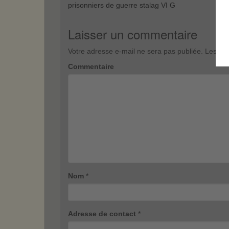
prisonniers de guerre stalag VI G
Laisser un commentaire
Votre adresse e-mail ne sera pas publiée.
Les cha
Commentaire
Nom
*
Adresse de contact
*