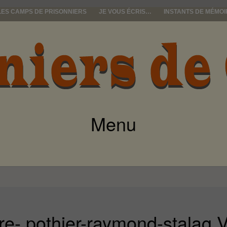
LES CAMPS DE PRISONNIERS
JE VOUS ÉCRIS…
INSTANTS DE MÉMOI
e guerre
Menu
ALLER
AU
CONTENU
re- pothier-raymond-stalag 