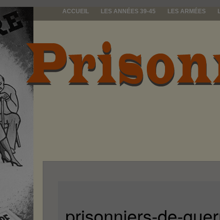
ACCUEIL
LES ANNÉES 39-45
LES ARMÉES
prisonniers d
prisonniers-de-guer