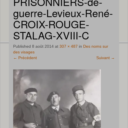
PRISONNIERS-de-
guerre-Levieux-René-
CROIX-ROUGE-
STALAG-XVIII-C
Published
8 août 2014
at
307 × 487
in
Des noms sur
des visages
←
Précédent
Suivant
→