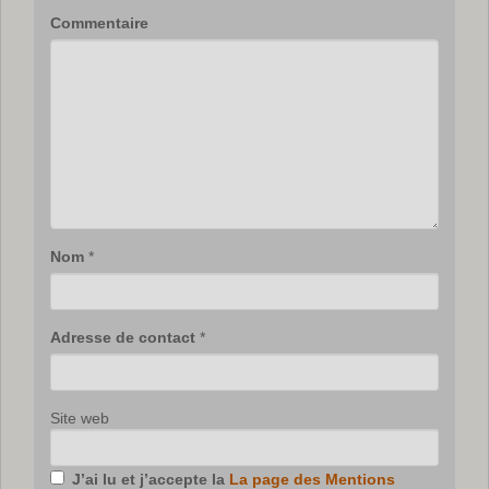
Commentaire
Nom
*
Adresse de contact
*
Site web
J’ai lu et j’accepte la
La page des Mentions