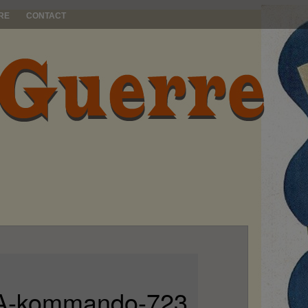
RE
CONTACT
II-A-kommando-723