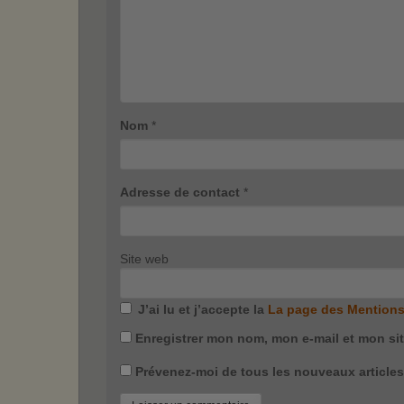
Nom
*
Adresse de contact
*
Site web
J’ai lu et j’accepte la
La page des Mentions
Enregistrer mon nom, mon e-mail et mon si
Prévenez-moi de tous les nouveaux articles 