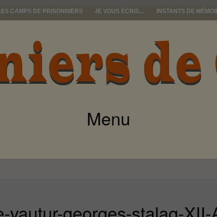
LES CAMPS DE PRISONNIERS
JE VOUS ÉCRIS…
INSTANTS DE MÉMOI
e guerre
Menu
ALLER
AU
CONTENU
re-vautur-georges-stalag-X