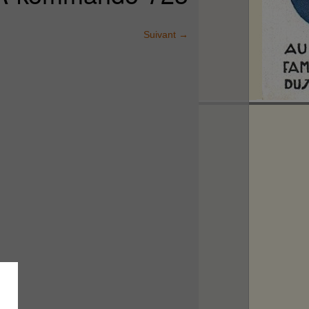
Suivant
→