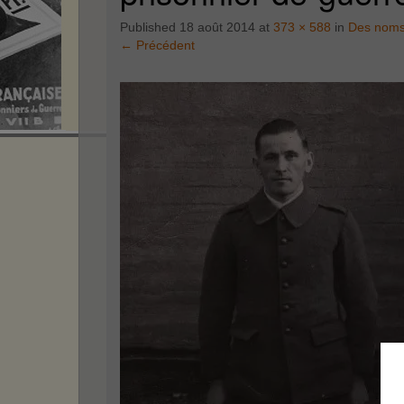
Published
18 août 2014
at
373 × 588
in
Des noms
←
Précédent