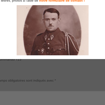
lettres, photos à l’aide de
notre formulaire de contact !
A kommando 723
mps obligatoires sont indiqués avec
*