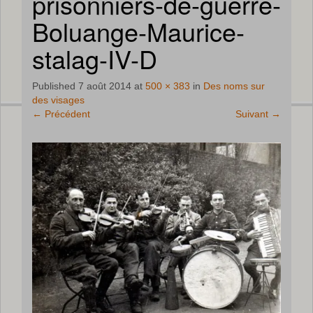
prisonniers-de-guerre-
Boluange-Maurice-
stalag-IV-D
Published
7 août 2014
at
500 × 383
in
Des noms sur
des visages
←
Précédent
Suivant
→