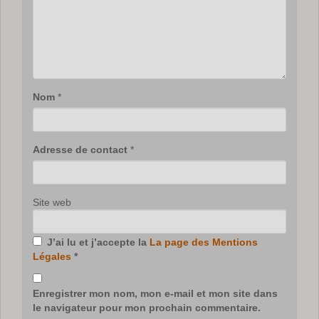
Nom
*
Adresse de contact
*
Site web
J’ai lu et j’accepte la
La page des Mentions
Légales
*
Enregistrer mon nom, mon e-mail et mon site dans
le navigateur pour mon prochain commentaire.