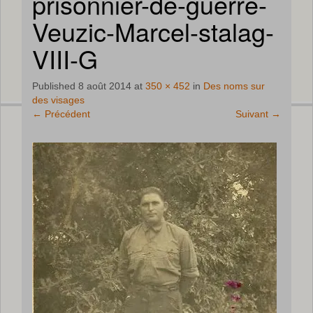
prisonnier-de-guerre-
Veuzic-Marcel-stalag-
VIII-G
Published
8 août 2014
at
350 × 452
in
Des noms sur
des visages
←
Précédent
Suivant
→