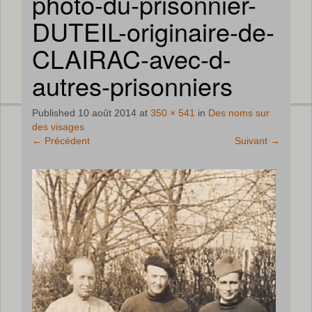
photo-du-prisonnier-
DUTEIL-originaire-de-
CLAIRAC-avec-d-
autres-prisonniers
Published
10 août 2014
at
350 × 541
in
Des noms sur
des visages
←
Précédent
Suivant
→