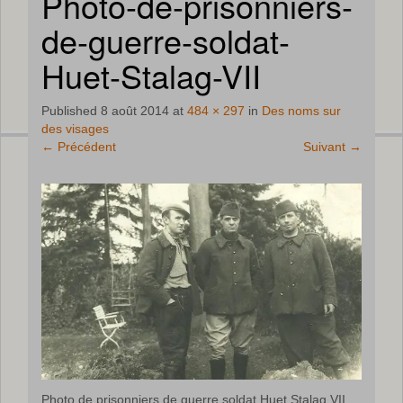
Photo-de-prisonniers-
de-guerre-soldat-
Huet-Stalag-VII
Published
8 août 2014
at
484 × 297
in
Des noms sur
des visages
←
Précédent
Suivant
→
Photo de prisonniers de guerre soldat Huet Stalag VII