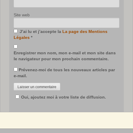
Site web
J’ai lu et j’accepte la
La page des Mentions
Légales
*
Enregistrer mon nom, mon e-mail et mon site dans
le navigateur pour mon prochain commentaire.
Prévenez-moi de tous les nouveaux articles par
e-mail.
Oui, ajoutez moi à votre liste de diffusion.