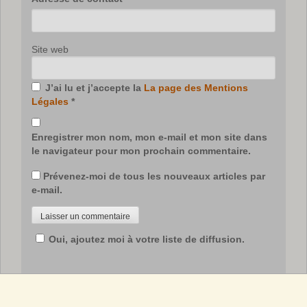
Site web
J’ai lu et j’accepte la
La page des Mentions
Légales
*
Enregistrer mon nom, mon e-mail et mon site dans
le navigateur pour mon prochain commentaire.
Prévenez-moi de tous les nouveaux articles par
e-mail.
Oui, ajoutez moi à votre liste de diffusion.