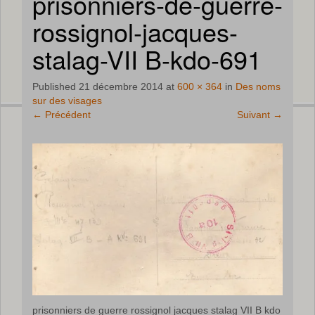
prisonniers-de-guerre-
rossignol-jacques-
stalag-VII B-kdo-691
Published
21 décembre 2014
at
600 × 364
in
Des noms
sur des visages
←
Précédent
Suivant
→
prisonniers de guerre rossignol jacques stalag VII B kdo