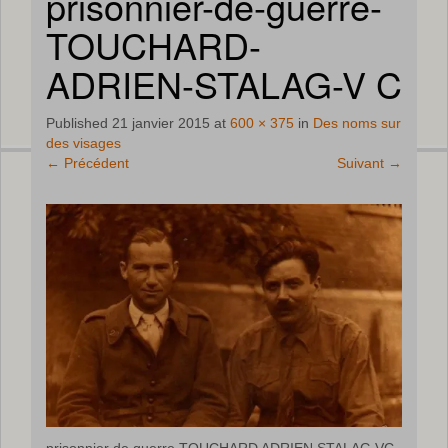
prisonnier-de-guerre-
TOUCHARD-
ADRIEN-STALAG-V C
Published
21 janvier 2015
at
600 × 375
in
Des noms sur
des visages
←
Précédent
Suivant
→