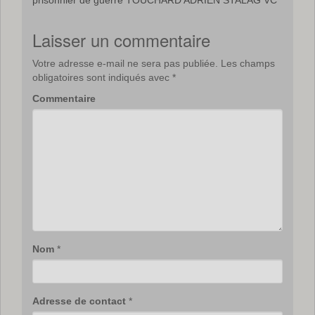
prisonnier de guerre TOUCHARD ADRIEN STALAG VC
Laisser un commentaire
Votre adresse e-mail ne sera pas publiée.
Les champs
obligatoires sont indiqués avec
*
Commentaire
Nom
*
Adresse de contact
*