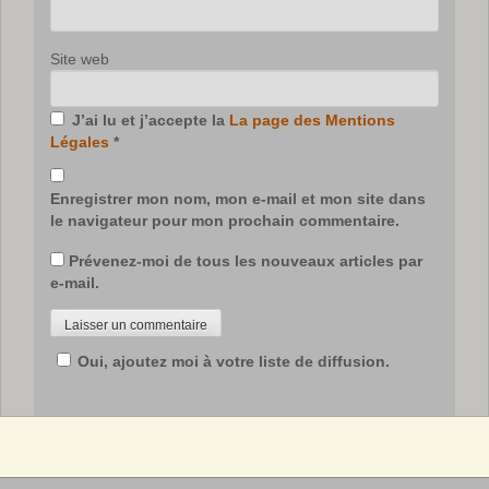
Site web
J’ai lu et j’accepte la
La page des Mentions
Légales
*
Enregistrer mon nom, mon e-mail et mon site dans
le navigateur pour mon prochain commentaire.
Prévenez-moi de tous les nouveaux articles par
e-mail.
Oui, ajoutez moi à votre liste de diffusion.