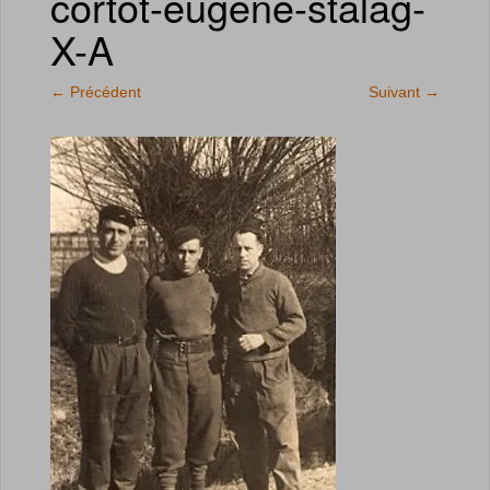
cortot-eugene-stalag-
X-A
←
Précédent
Suivant
→